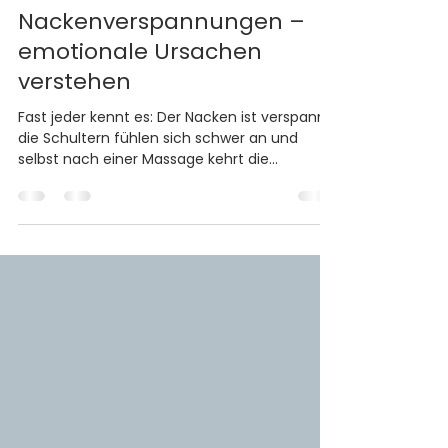
Nada Castrup
15. Juni
2 Min. Lesezeit
Psychosomatik
Nackenverspannungen –
emotionale Ursachen
verstehen
Fast jeder kennt es: Der Nacken ist verspannt,
die Schultern fühlen sich schwer an und
selbst nach einer Massage kehrt die
Spannung nach einiger Zeit zurück. Natürlich
können Verspannungen viele körperliche
Ursachen haben – etwa langes Sitzen,
Bewegungsmangel oder einseitige
Belastungen. Doch manchmal entsteht das
Gefühl, dass der Körper etwas ausdrückt, was
sich allein durch die körperliche Ebene nicht
vollständig erklären lässt.