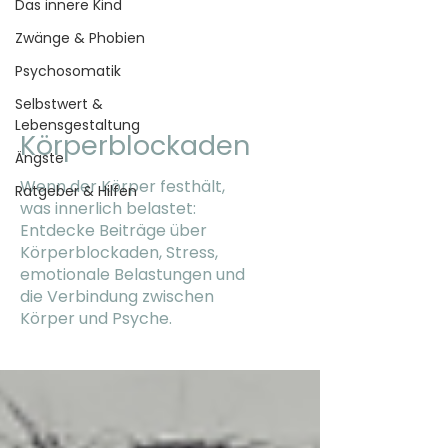
Das innere Kind
Zwänge & Phobien
Psychosomatik
Selbstwert &
Lebensgestaltung
Körperblockaden
Ängste
Wenn der Körper festhält,
Ratgeber & Hilfen
was innerlich belastet:
Entdecke Beiträge über
Körperblockaden, Stress,
emotionale Belastungen und
die Verbindung zwischen
Körper und Psyche.