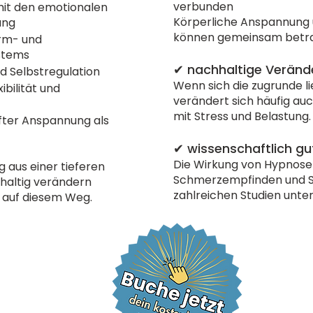
verbunden
mit den emotionalen
Körperliche Anspannung 
ung
können gemeinsam betra
arm- und
stems
✔ nachhaltige Veränd
d Selbstregulation
Wenn sich die zugrunde l
bilität und
verändert sich häufig a
mit Stress und Belastung.
fter Anspannung als
✔ wissenschaftlich gu
Die Wirkung von Hypnose 
aus einer tieferen
Schmerzempfinden und Se
haltig verändern
zahlreichen Studien unter
n auf diesem Weg.