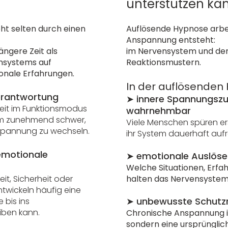
unterstützen ka
t selten durch einen
Auflösende Hypnose arbei
Anspannung entsteht:
längere Zeit als
im Nervensystem und de
nsystems auf
Reaktionsmustern.
onale Erfahrungen.
In der auflösenden
erantwortung
➤
innere Spannungsz
eit im Funktionsmodus
wahrnehmbar
tem zunehmend schwer,
Viele Menschen spüren er
pannung zu wechseln.
ihr System dauerhaft aufr
emotionale
➤
emotionale Auslöse
Welche Situationen, Erfa
it, Sicherheit oder
halten das Nervensystem
ntwickeln häufig eine
➤
unbewusste Schutzr
 bis ins
iben kann.
Chronische Anspannung is
sondern eine ursprünglich