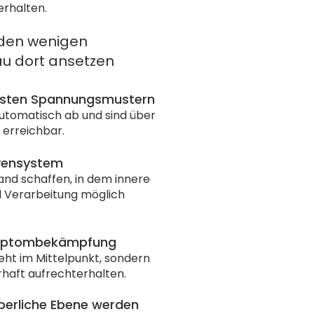
rhalten.
 den wenigen
u dort ansetzen
sten Spannungsmustern
automatisch ab und sind über
erreichbar.
vensystem
nd schaffen, in dem innere
nd Verarbeitung möglich
ymptombekämpfung
eht im Mittelpunkt, sondern
erhaft aufrechterhalten.
perliche Ebene werden