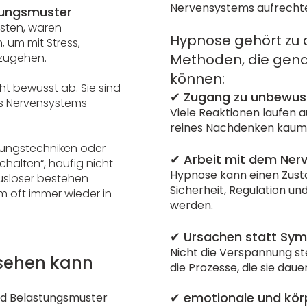
Nervensystems aufrechte
sungsmuster
asten, waren
Hypnose gehört zu
, um mit Stress,
mzugehen.
Methoden, die gena
können:​
ht bewusst ab. Sie sind
✔ Zugang zu unbewus
es Nervensystems
Viele Reaktionen laufen 
reines Nachdenken kaum 
nungstechniken oder
✔ Arbeit mit dem Ner
chalten“, häufig nicht
Hypnose kann einen Zusta
Auslöser bestehen
Sicherheit, Regulation u
m oft immer wieder in
werden.
✔ Ursachen statt S
Nicht die Verspannung st
ssehen kann
die Prozesse, die sie dau
✔ emotionale und kör
und Belastungsmuster