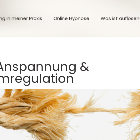
g in meiner Praxis
Online Hypnose
Was ist auflöse
 Anspannung &
mregulation