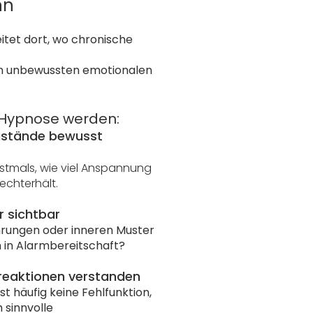
nn
tet dort, wo chronische
n unbewussten emotionalen
 Hypnose werden:
ustände bewusst
stmals, wie viel Anspannung
echterhält.
r sichtbar
hrungen oder inneren Muster
 in Alarmbereitschaft?
eaktionen verstanden
t häufig keine Fehlfunktion,
 sinnvolle