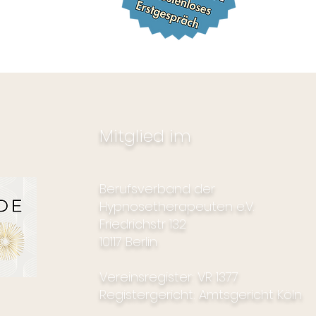
Mitglied im
Berufsverband der
Hypnosetherapeuten e.V.
Friedrichstr 132
10117 Berlin
Vereinsregister: VR 1377
Registergericht: Amtsgericht Köln