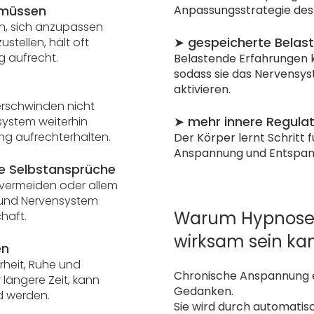
 müssen
Anpassungsstrategie des
ein, sich anzupassen
➤ gespeicherte Belas
stellen, hält oft
 aufrecht.
Belastende Erfahrungen k
sodass sie das Nervensys
aktivieren.
erschwinden nicht
➤
mehr innere Regulat
system weiterhin
ng aufrechterhalten.
Der Körper lernt Schritt f
Anspannung und Entspan
e Selbstansprüche
 vermeiden oder allem
 und Nervensystem
Warum Hypnose 
haft.
wirksam sein ka
en
rheit, Ruhe und
Chronische Anspannung e
 längere Zeit, kann
Gedanken.
 werden.
Sie wird durch automatis