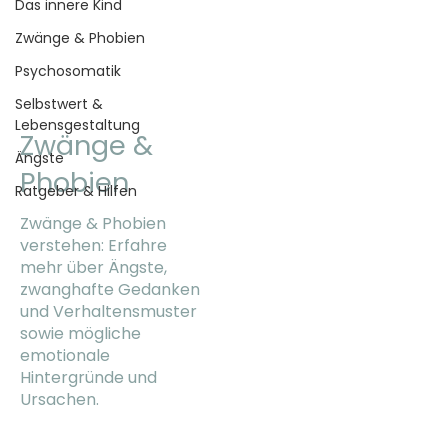
Das innere Kind
Zwänge & Phobien
Psychosomatik
Selbstwert &
Lebensgestaltung
Zwänge &
Ängste
Phobien
Ratgeber & Hilfen
Zwänge & Phobien
verstehen: Erfahre
mehr über Ängste,
zwanghafte Gedanken
und Verhaltensmuster
sowie mögliche
emotionale
Hintergründe und
Ursachen.