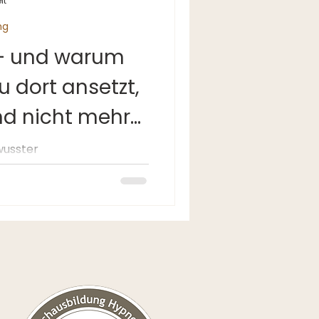
it
ng
– und warum
 dort ansetzt,
nd nicht mehr
wusster
yche. Wenn ein Erlebnis
end oder zu bedrohlich
 die emotionale
 beiseite – ins sogenannte