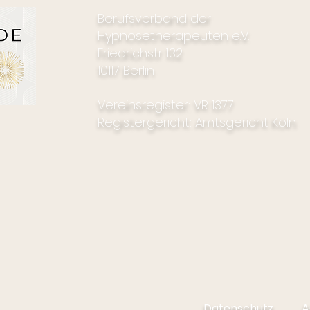
Berufsverband der
Hypnosetherapeuten e.V.
Friedrichstr 132
10117 Berlin
Vereinsregister: VR 1377
Registergericht: Amtsgericht Köln
Datenschutz
A