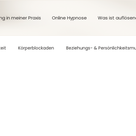
g in meiner Praxis
Online Hypnose
Was ist auflöse
eit
Körperblockaden
Beziehungs- & Persönlichkeitsm
somatik
Selbstwert & Lebensgestaltung
Ängste
R