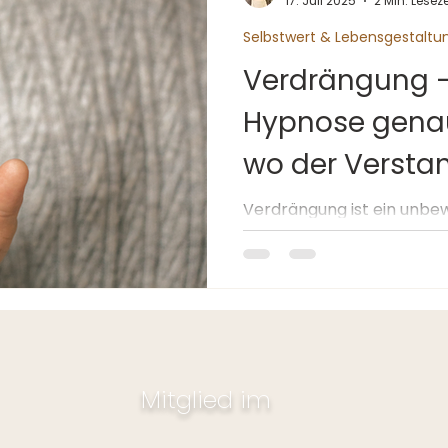
17. Juli 2025
2 Min. Leseze
Selbstwert & Lebensgestaltu
Verdrängung 
Hypnose genau
wo der Versta
hinreicht
Verdrängung ist ein unbe
Schutzmechanismus der Ps
zu belastend, zu beschäm
war, schiebt unser Gehirn
Verarbeitung automatisch
Unbewusste.
Mitglied im